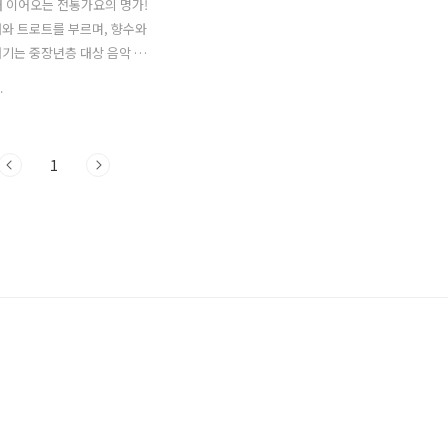
터 이어오는 전통가요의 명가!
와 트로트를 부르며, 향수와
기는 중장년층 대상 음악 프
 1TV '가요무대' 1. 가요무대
.
회차정보 방송시간 출연진 회차 :
96회 일시 : 2023년 4월 24일
00 (밤 10시) 주제 : 4월 신청곡
1
건 출연진 : 조명섭, 박혜신, 조
, 오승근, 임현정, 문성재, 태
 이혜리, 류계영, 김정수, 김상
 김성환 2. 가요무대 1796회
곡 / 원곡자 리스트 조명섭 박혜
문희옥 오승근 임현정 문성재
 이혜리 류계영 김정수 김상
성환 01) 김성환 - 울고 넘는
 : 박재홍) 02) 조명섭 -..