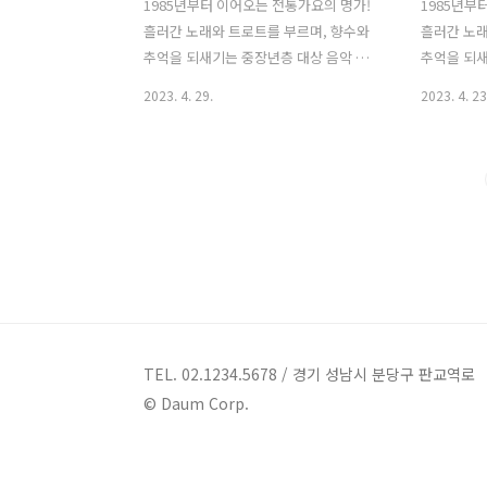
1985년부터 이어오는 전통가요의 명가!
1985년부
흘러간 노래와 트로트를 부르며, 향수와
흘러간 노래
추억을 되새기는 중장년층 대상 음악 프
추억을 되새
로그램 KBS 1TV '가요무대' 1. 가요무대
로그램 KBS
2023. 4. 29.
2023. 4. 23
1797회 회차정보 방송시간 출연진 회차 :
1796회 
가요무대 1797회 일시 : 2023년 5월 1일
가요무대 17
시간 : 22:00 (밤 10시) 주제 : 가화만사성
시간 : 22:
사회 : 김동건 출연진 : 김다현, 소유미, 유
사회 : 김동
지나, 설운도, 양하영, 강진 + 김효선, 배
항조, 문희옥
일호, 희승연, 나진기, 김세환, 박일준, 장
진아, 박건,
우, 김동아, 김용만 2. 가요무대 1797회
진, 박상철,
출연진 및 곡 / 원곡자 리스트 김다현 소유
출연진 및 
미 유지나 설운도 양하영 강진&김효선 배
신 조항조 
일호 희승연 나진기 김세환 박일준 장우
태진아 박건
김동아 김용만 01) 김세환 - 비둘기 집 (원
진 박상철 김
TEL. 02.1234.5678 / 경기 성남시 분당구 판교역로
곡자 : 이석) 02) 강진 + 김효선 (부부)..
박달재 (원곡자
© Daum Corp.