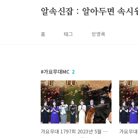
본문 바로가기
알속신잡 : 알아두면 속시
홈
태그
방명록
가요무대MC
2
가요무대 1797회 2023년 5월 1일 회차정보 방송시간 오늘 출연진 MC 김동건