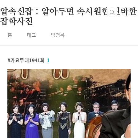
본문 바로가기
알속신잡 : 알아두면 속시원한 신비한
잡학사전
홈
태그
방명록
가요무대1941회
1