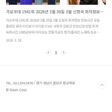
가요무대 1941회 2026년 3월 30일 3월 신청곡 회차정보 방송시간 오늘 출연진 원곡 미리보기 미리듣기 MC 사회자 김동건 방청신청 방법 주차 녹화시간
가요무대 1941회 2026년 3월 30일 3월 신청곡 회차정보 방송시간 오늘
출연진 원곡 미리보기 미리듣기 MC 사회자 김동건 방청신청 방법 주차
녹화시간 1985년부터 이어오는 전통가요의 명가!흘러간 노래와 트로트
를 부르며, 향수와 추억을 되새기는 중장년층 대상 음악 프로그램 KBS
2026. 3. 28.
1TV '가요무대' 1. 가요무대 1941회 회차정보 방송시간 출연진 회차 : 가
요무대 1941회일시 : 2026년 3월 30일시간 : 22:00 (밤 10시)주제 : 3월
1
신청곡사회 : 김동건 출연진 : 홍지윤 허찬미 손빈아 김용빈 신승태 서지
오 별사랑 미스김 윤수현 배일호 채윤 현숙 박주희 최예진 김무진 2. 가요
무대 1941회 출연진 및 곡 / 원곡자 리스트 / 원곡 미리듣기홍지윤 허찬
미 손빈아 김용빈 신승태..
TEL. 02.1234.5678 / 경기 성남시 분당구 판교역로
© Daum Corp.