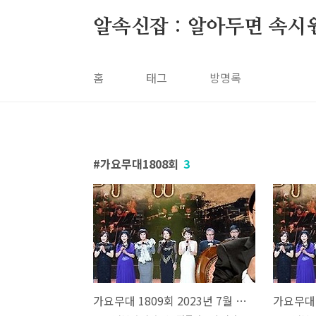
본문 바로가기
알속신잡 : 알아두면 속시
홈
태그
방명록
가요무대1808회
3
가요무대 1809회 2023년 7월 31일 전국 가요 기행 회차정보 방송시간 오늘 출연진 MC 사회자 김동건 방청신청 방법 주차 녹화시간