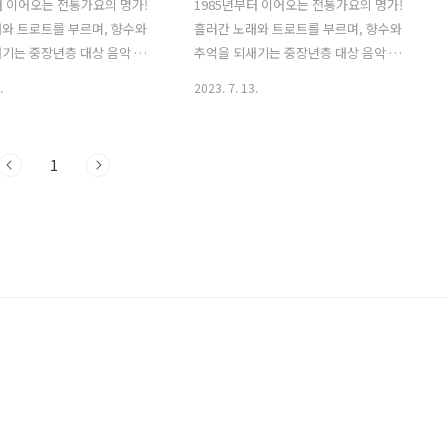
터 이어오는 전통가요의 명가!
1985년부터 이어오는 전통가요의 명가!
와 트로트를 부르며, 향수와
흘러간 노래와 트로트를 부르며, 향수와
기는 중장년층 대상 음악 프
추억을 되새기는 중장년층 대상 음악 프
 1TV '가요무대' 1. 가요무대
로그램 KBS 1TV '가요무대' 1. 가요무대
.
2023. 7. 13.
회차정보 방송시간 출연진 회차 :
1808회 2023년 7월 17일 결방 여름 집중
08회 일시 : 2023년 7월 24일
호우에 따른 피해에 대응해 7월 17일
00 (밤 10시) 주제 : 전북 군산시
KBS1 '가요무대 1808회'가 결방되었습
1
건 출연진 : 조명섭, 양지은, 강
니다. 재난방송주관방송사인 KBS는 전국
 김태연, 금잔디, 류지광, 윤수
적인 폭우 피해에 대응해 주요 프로그램
 김연자, 김용임, 오승근, 현
들을 결방하고재난 방송에 주력하고 있습
 박정식, 문연주, 배일호, 김성
니다. 7월 17일 '가요무대' 대신 이날 오
무대 1808회 출연진 및 곡 / 원
후 10시에는 특선 다큐 '폭주하는 기후 변
 조명섭 양지은 강혜연 박군
화: 위기의 지구'를 대체 편성하였습니다
디 류지광 윤수현 강문경 김
2. 가요무대 1808회 2023년 7월 24일 회
 오승근 현숙 박상철 박정식
차정보 방송시간 출연진 회차 : 가요무대
 김성환 01) 전 출연자 - 가
1808회 일시 : 2023년 7월 24일 시간 :
22:00 (밤 10시) 주제..