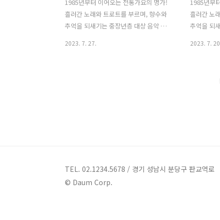
1985년부터 이어오는 전통가요의 명가!
1985년부
흘러간 노래와 트로트를 부르며, 향수와
흘러간 노래
추억을 되새기는 중장년층 대상 음악 프
추억을 되새
로그램 KBS 1TV '가요무대' 1. 가요무대
로그램 KBS
2023. 7. 27.
2023. 7. 20
1809회 회차정보 방송시간 출연진 회차 :
1808회 
가요무대 1809회 일시 : 2023년 7월 31일
가요무대 18
시간 : 22:00 (밤 10시) 주제 : 전국 가요 기
시간 : 22:
행 사회 : 김동건 출연진 : 마이진, 서지오,
사회 : 김동
류기진, 별사랑, 김혜연, 반가희, 문연주,
혜연, 박군,
윤태화, 강민주, 이용, 주병선, 현숙, 하춘
현, 강문경,
화, 박진광, 박일남, 김충훈 2. 가요무대
숙, 박상철,
1809회 출연진 및 곡 / 원곡자 리스트 마
환 2. 가요
이진 서지오 류기진 별사랑 김혜연 반가
곡자 리스트
희 문연주 윤태화 강민주 이용 주병선 현
김태연 금잔
숙 하춘화 박진광 박일남 김충훈 01) 김혜
연자 김용임
TEL. 02.1234.5678 / 경기 성남시 분당구 판교역로
연 - 서울 대전 대구 부산 (원곡자 : 김혜
문연주 배일호
© Daum Corp.
연..
요무대..