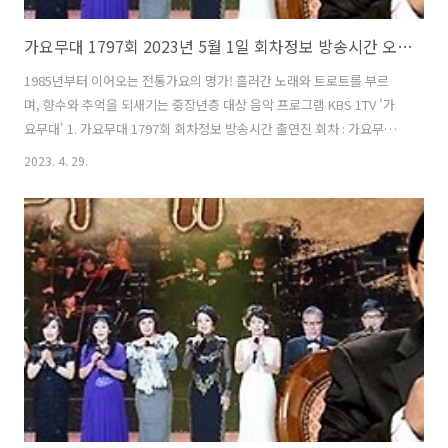
가요무대 1797회 2023년 5월 1일 회차정보 방송시간 오늘 출연진 MC 김동건
1985년부터 이어오는 전통가요의 명가! 흘러간 노래와 트로트를 부르
며, 향수와 추억을 되새기는 중장년층 대상 음악 프로그램 KBS 1TV '가
요무대' 1. 가요무대 1797회 회차정보 방송시간 출연진 회차 : 가요무대
1797회 일시 : 2023년 5월 1일 시간 : 22:00 (밤 10시) 주제 : 가화만사성
2023. 4. 29.
사회 : 김동건 출연진 : 김다현, 소유미, 유지나, 설운도, 양하영, 강진 +
김효선, 배일호, 희승연, 나진기, 김세환, 박일준, 장우, 김동아, 김용만
2. 가요무대 1797회 출연진 및 곡 / 원곡자 리스트 김다현 소유미 유지나
설운도 양하영 강진&김효선 배일호 희승연 나진기 김세환 박일준 장우
김동아 김용만 01) 김세환 - 비둘기 집 (원곡자 : 이석) 02) 강진 + 김효선
(부부)..