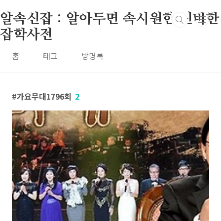
본문 바로가기
알속신잡 : 알아두면 속시원한 신비한
잡학사전
홈
태그
방명록
가요무대1796회
2