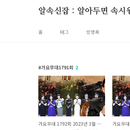
본문 바로가기
알속신잡 : 알아두면 속시
홈
태그
방명록
가요무대1791회
2
가요무대 1792회 2023년 3월 27일 회차정보 방송시간 오늘 출연진