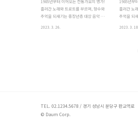
1985년부터 이어오는 전통가요의 명가!
1985년부
흘러간 노래와 트로트를 부르며, 향수와
흘러간 노래
추억을 되새기는 중장년층 대상 음악 프
추억을 되새
로그램 KBS 1TV '가요무대' 1. 가요무대
로그램 KBS
2023. 3. 26.
2023. 3. 18
1792회 회차정보 방송시간 출연진 회차 :
1791회 
가요무대 1792회 일시 : 2023년 3월 27일
가요무대 17
시간 : 22:00 (밤 10시) 주제 : 3월 신청곡
시간 : 22:
사회 : 김동건 출연진 : 류지광, 홍원빈, 정
여행 사회 :
다한, 최예진, 강예슬, 김용임, 김범룡, 송
라, 삼총사,
대관, 진송남, 류원정, 김미성, 김동아, 장
영, 채윤, 
우, 이효정, 염수연, 김용만 2. 가요무대
나, 김민희,
1792회 출연진 및 곡 / 원곡자 리스트 류
호와 스위스
지광 홍원빈 정다한 최예진 강예슬 김용
출연진 및 
임 김범룡 송대관 진송남 류원정 김미성
라 삼총사 
김동아 장우 이효정 염수연 김용만 01) 송
채윤 강유진
TEL. 02.1234.5678 / 경기 성남시 분당구 판교역로
대관 - 차표 한 장 (원곡자 : 송대관) 02)..
희 권성희 
© Daum Corp.
스탄산수 01