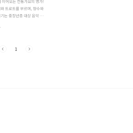
터 이어오는 전통가요의 명가!
와 트로트를 부르며, 향수와
기는 중장년층 대상 음악 프
 1TV '가요무대' 1. 가요무대
.
회차정보 방송시간 출연진 회차 :
91회 일시 : 2023년 3월 20일
00 (밤 10시) 주제 : 즐거운 세계
1
 김동건 출연진 : 정다경, 신델
 지원이, 하태웅, 별사랑, 김서
강유진, 현진우, 윤서령, 김다
 권성희, 최영철, 배금성, 박성
탄산수 2. 가요무대 1791회
곡 / 원곡자 리스트 정다경 신델
지원이 하태웅 별사랑 김서영
 현진우 윤서령 김다나 김민
최영철 배금성 박성호와 스위
) 삼..