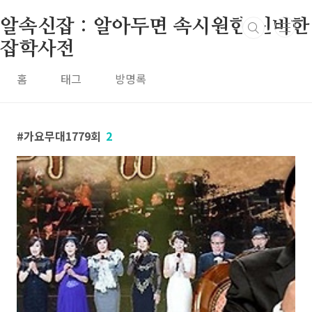
본문 바로가기
알속신잡 : 알아두면 속시원한 신비한
잡학사전
홈
태그
방명록
가요무대1779회
2