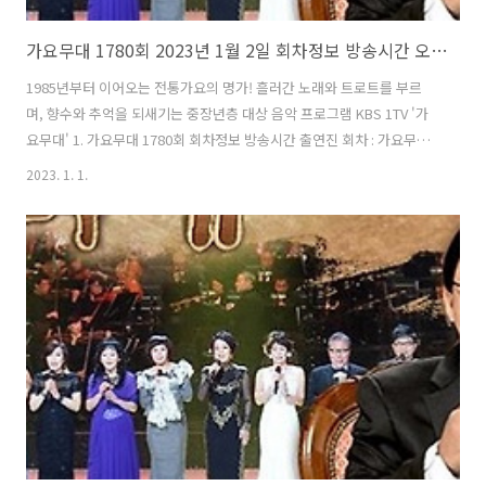
가요무대 1780회 2023년 1월 2일 회차정보 방송시간 오늘 출연진
1985년부터 이어오는 전통가요의 명가! 흘러간 노래와 트로트를 부르
며, 향수와 추억을 되새기는 중장년층 대상 음악 프로그램 KBS 1TV '가
요무대' 1. 가요무대 1780회 회차정보 방송시간 출연진 회차 : 가요무대
1779회 일시 : 2023년 1월 2일 시간 : 22:00 (밤 10시) 주제 : 새해 소원
2023. 1. 1.
사회 : 김동건 출연진 : 조명섭, 홍잠언, 설하수, 박현빈, 조항조, 김용임,
이애란, 장은아, 현숙, 강진, 송대관, 태진아, 장미화, 박재란 2. 가요무대
1779회 출연진 및 곡 / 원곡자 리스트 01) 전 출연자 - 가요무대의 노래
02) 박재란 - 럭키 모닝 + 푸른 날개 (원곡자 : 박재란) 03) 송대관 - 해 뜰
날 + 한 번 더 (원곡자 : 송대관) 04) 현숙 - 건곤감리 청..