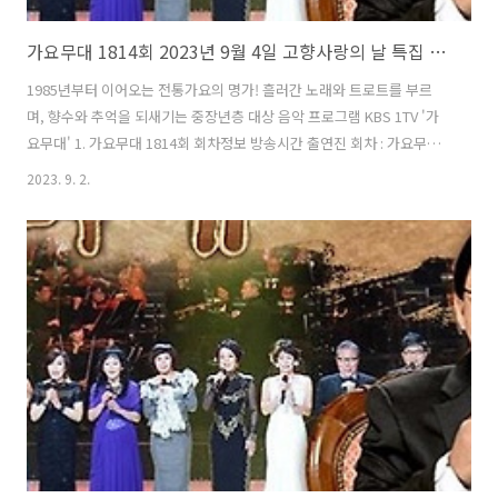
가요무대 1814회 2023년 9월 4일 고향사랑의 날 특집 회차정보 방송시간 오늘 출연진 MC 사회자 김동건 방청신청 방법 주차 녹화시간
1985년부터 이어오는 전통가요의 명가! 흘러간 노래와 트로트를 부르
며, 향수와 추억을 되새기는 중장년층 대상 음악 프로그램 KBS 1TV '가
요무대' 1. 가요무대 1814회 회차정보 방송시간 출연진 회차 : 가요무대
1814회 일시 : 2023년 9월 4일 시간 : 22:00 (밤 10시) 주제 : 고향사랑의
2023. 9. 2.
날 특집 사회 : 김동건 출연진 : 강혜연, 김다현, 양지은, 김수찬, 신미래,
양지원, 박군, 풍금, 류지광, 김연자, 김용임, 태진아, 진성, 조항조, 박상
철 2. 가요무대 1814회 출연진 및 곡 / 원곡자 리스트 강혜연 김다현 양지
은 김수찬 신미래 양지원 박군 풍금 류지광 김연자 김용임 태진아 진성
조항조 박상철 01) 김용임 - 고향 가는 길 (원곡자 : 김용임) 02) 태진아 -
내 ..