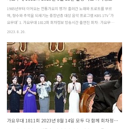
1985년부터 이어오는 전통가요의 명가! 흘러간 노래와 트로트를 부르
며, 향수와 추억을 되새기는 중장년층 대상 음악 프로그램 KBS 1TV '가
요무대' 1. 가요무대 1812회 회차정보 방송시간 출연진 회차 : 가요무대
1812회 일시 : 2023년 8월 21일 시간 : 22:00 (밤 10시) 주제 : 힐링 가요
2023. 8. 20.
사회 : 김동건 출연진 : 신유, 마로니에, 김양, 소명, 소유미, 최예진, 장보
윤, 희승연, 김세환, 김상희, 윤항기, 배일호, 김용만, 윤태규 2. 가요무대
1812회 출연진 및 곡 / 원곡자 리스트 신유 마로니에 김양 소명 소유미
최예진 장보윤 희승연 김세환 김상희 윤항기 배일호 김용만 윤태규 01)
김상희 - 즐거운 아리랑 (원곡자 : 김상희) 02) 신유 - 일소일소 일노일노
(원곡자..
가요무대 1811회 2023년 8월 14일 모두 다 함께 회차정보 방송시간 오늘 출연진 MC 사회자 김동건 방청신청 방법 주차 녹화시간