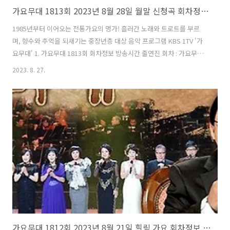
가요무대 1813회 2023년 8월 28일 월말 신청곡 회차정보 방송시간 오늘 출연진 MC 사회자 김동건 방청신청 방법 주차 녹화시간
1985년부터 이어오는 전통가요의 명가! 흘러간 노래와 트로트를 부르
며, 향수와 추억을 되새기는 중장년층 대상 음악 프로그램 KBS 1TV '가
요무대' 1. 가요무대 1813회 회차정보 방송시간 출연진 회차 : 가요무대
1813회 일시 : 2023년 8월 28일 시간 : 22:00 (밤 10시) 주제 : 월말 신청
2023. 8. 27.
곡 사회 : 김동건 출연진 : 조명섭, 허찬미, 홍잠언, 성민, 풍금, 나예원, 채
윤, 양하영, 고영준, 설운도, 유지나, 조항조, 진성, 장은숙, 김용만, 김성
환 2. 가요무대 1813회 출연진 및 곡 / 원곡자 리스트 조명섭 허찬미 홍잠
언 성민 풍금 나예원 채윤 양하영 고영준 설운도 유지나 조항조 진성 장
은숙 김용만 김성환 01) 설운도 - 보랏빛 엽서 (원곡자 : 설운도) 02) 유지
나 -..
가요무대 1812회 2023년 8월 21일 힐링 가요 회차정보 방송시간 오늘 출연진 MC 사회자 김동건 방청신청 방법 주차 녹화시간