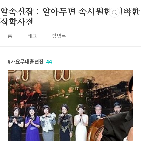
본문 바로가기
알속신잡 : 알아두면 속시원한 신비한
잡학사전
홈
태그
방명록
가요무대출연진
44