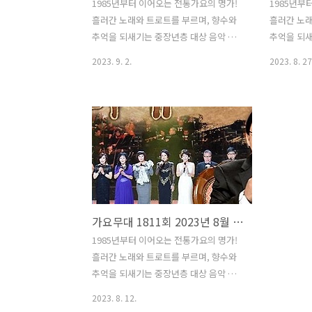
1985년부터 이어오는 전통가요의 명가!
1985년부
흘러간 노래와 트로트를 부르며, 향수와
흘러간 노래
추억을 되새기는 중장년층 대상 음악 프
추억을 되새
로그램 KBS 1TV '가요무대' 1. 가요무대
로그램 KBS
2023. 9. 2.
2023. 8. 27
1814회 회차정보 방송시간 출연진 회차 :
1813회 
가요무대 1814회 일시 : 2023년 9월 4일
가요무대 18
시간 : 22:00 (밤 10시) 주제 : 고향사랑의
시간 : 22:
날 특집 사회 : 김동건 출연진 : 강혜연, 김
사회 : 김동
다현, 양지은, 김수찬, 신미래, 양지원, 박
잠언, 성민,
군, 풍금, 류지광, 김연자, 김용임, 태진
고영준, 설운
아, 진성, 조항조, 박상철 2. 가요무대
은숙, 김용만
1814회 출연진 및 곡 / 원곡자 리스트 강
출연진 및 
혜연 김다현 양지은 김수찬 신미래 양지
미 홍잠언 
가요무대 1811회 2023년 8월 14일 모두 다 함께 회차정보 방송시간 오늘 출연진 MC 사회자 김동건 방청신청 방법 주차 녹화시간
원 박군 풍금 류지광 김연자 김용임 태진
고영준 설운
아 진성 조항조 박상철 01) 김용임 - 고향
숙 김용만 김
1985년부터 이어오는 전통가요의 명가!
가는 길 (원곡자 : 김용임) 02) 태진아 - 내
서 (원곡자 :
흘러간 노래와 트로트를 부르며, 향수와
..
추억을 되새기는 중장년층 대상 음악 프
로그램 KBS 1TV '가요무대' 1. 가요무대
2023. 8. 12.
1811회 회차정보 방송시간 출연진 회차 :