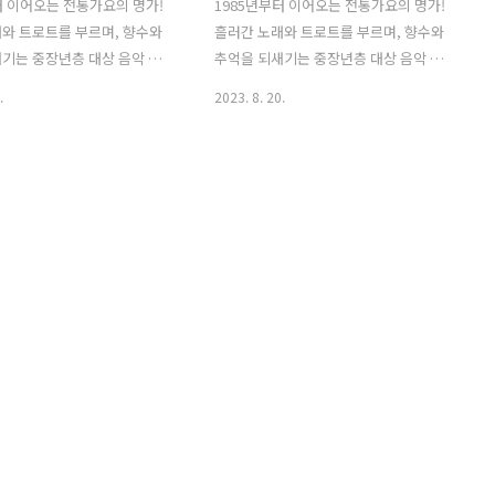
터 이어오는 전통가요의 명가!
1985년부터 이어오는 전통가요의 명가!
와 트로트를 부르며, 향수와
흘러간 노래와 트로트를 부르며, 향수와
기는 중장년층 대상 음악 프
추억을 되새기는 중장년층 대상 음악 프
 1TV '가요무대' 1. 가요무대
로그램 KBS 1TV '가요무대' 1. 가요무대
.
2023. 8. 20.
회차정보 방송시간 출연진 회차 :
1812회 회차정보 방송시간 출연진 회차 :
13회 일시 : 2023년 8월 28일
가요무대 1812회 일시 : 2023년 8월 21일
00 (밤 10시) 주제 : 월말 신청곡
시간 : 22:00 (밤 10시) 주제 : 힐링 가요 사
건 출연진 : 조명섭, 허찬미, 홍
회 : 김동건 출연진 : 신유, 마로니에, 김
 풍금, 나예원, 채윤, 양하영,
양, 소명, 소유미, 최예진, 장보윤, 희승
도, 유지나, 조항조, 진성, 장
연, 김세환, 김상희, 윤항기, 배일호, 김용
, 김성환 2. 가요무대 1813회
만, 윤태규 2. 가요무대 1812회 출연진 및
곡 / 원곡자 리스트 조명섭 허찬
곡 / 원곡자 리스트 신유 마로니에 김양 소
성민 풍금 나예원 채윤 양하영
명 소유미 최예진 장보윤 희승연 김세환
도 유지나 조항조 진성 장은
김상희 윤항기 배일호 김용만 윤태규 01)
성환 01) 설운도 - 보랏빛 엽
김상희 - 즐거운 아리랑 (원곡자 : 김상희)
 설운도) 02) 유지나 -..
02) 신유 - 일소일소 일노일노 (원곡자..