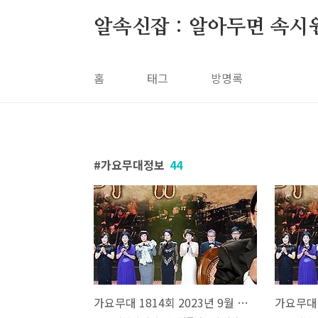
본문 바로가기
알속신잡 : 알아두면 속시
홈
태그
방명록
가요무대정보
44
가요무대 1814회 2023년 9월 4일 고향사랑의 날 특집 회차정보 방송시간 오늘 출연진 MC 사회자 김동건 방청신청 방법 주차 녹화시간