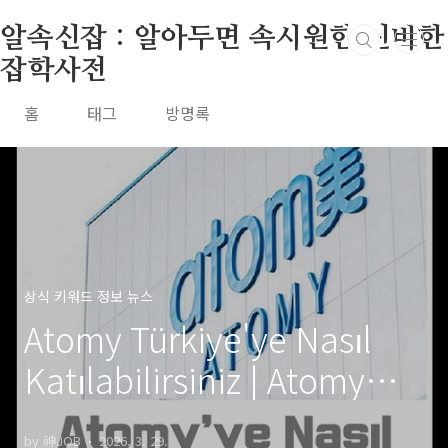
본문 바로가기
알속신잡 : 알아두면 속시원한 신비한
잡학사전
홈
태그
방명록
상식 키워드 정보 뉴스
Atomy Türkiye'ye Nasıl
Katılabilirsiniz | Atomy
Üyelik Rehberi | Sponsor
by 神JOB
2026. 3. 29.