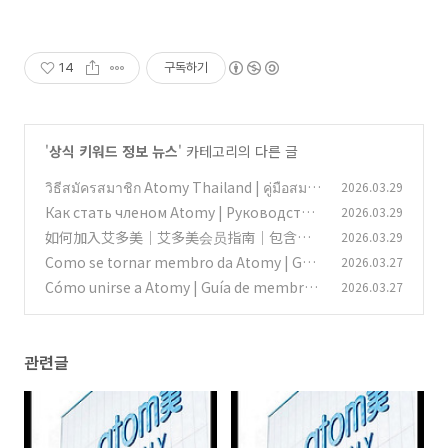
14
구독하기
'
상식 키워드 정보 뉴스
' 카테고리의 다른 글
วิธีสมัครสมาชิก Atomy Thailand | คู่มือสมา
2026.03.29
ชิก Atomy | ลิงก์พร้อมรหัสผู้แนะนำ How to j
Как стать членом Atomy | Руководство
2026.03.29
oin Atomy Thailand
по членству в Atomy | Ссылки, включая
(0)
如何加入艾多美｜艾多美会员指南｜包含推
2026.03.29
ID спонсора Atomy Russia Kazakhstan K
荐人ID的链接 Atomy 台湾 新加坡 香港 中国
Como se tornar membro da Atomy | Guia
2026.03.27
yrgyzstan Uzbekistan
Atomy Taiwan Singapore Hong Kong Chi
(0)
de associação da Atomy Brasil | Links, inc
Cómo unirse a Atomy | Guía de membresí
2026.03.27
na
luindo o ID do patrocinador
(0)
a de Atomy Spain Mexico Colombia | Enla
(0)
ces con ID de patrocinador
(0)
관련글