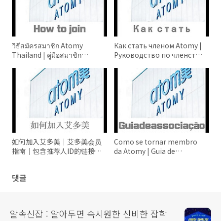
วิธีสมัครสมาชิก Atomy
Как стать членом Atomy |
Thailand | คู่มือสมาชิก
Руководство по членству
Atomy | ลิงก์พร้อมรหัสผู้
в Atomy | Ссылки,
แนะนำ How to join Atomy
включая ID спонсора
Thailand
Atomy Russia Kazakhstan
Kyrgyzstan Uzbekistan
如何加入艾多美｜艾多美会员
Como se tornar membro
指南｜包含推荐人ID的链接
da Atomy | Guia de
Atomy 台湾 新加坡 香港 中国
associação da Atomy
Atomy Taiwan Singapore
Brasil | Links, incluindo o
댓글
Hong Kong China
ID do patrocinador
알속신잡 : 알아두면 속시원한 신비한 잡학