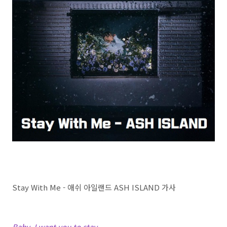
Stay With Me - 애쉬 아일랜드 ASH ISLAND 가사
Baby, I want you to stay