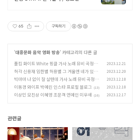
치도
65
구독하기
'
대중문화 음악 영화 방송
' 카테고리의 다른 글
폴킴 화이트 White 핑클 가사 노래 뮤비 곡정보
2023.12.21
허각 신용재 임한별 허용별 그 겨울엔 네가 있어
2023.12.20
(15)
가사 노래 뮤비 곡정보
빅마마 나 없이 잘 살텐데 가사 노래 뮤비 곡정보
2023.12.18
(16)
이동경 와이프 박예린 인스타 프로필 블로그
2023.12.18
(13)
(13)
이상민 모친상 이혜영 조문객 연예인 미우새
2023.12.17
(16)
관련글