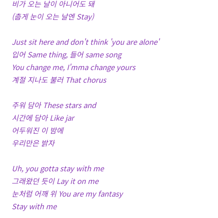
비가 오는 날이 아니어도 돼
(춥게 눈이 오는 날엔 Stay)
Just sit here and don't think 'you are alone'
입어 Same thing, 들어 same song
You change me, I'mma change yours
계절 지나도 불러 That chorus
주워 담아 These stars and
시간에 담아 Like jar
어두워진 이 밤에
우리만은 밝자
Uh, you gotta stay with me
그래왔던 듯이 Lay it on me
눈처럼 어깨 위 You are my fantasy
Stay with me