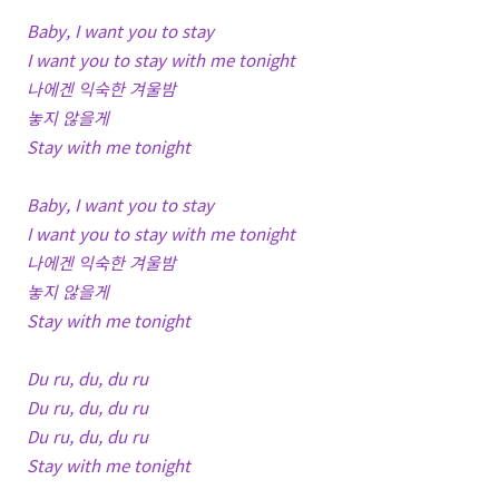
Baby, I want you to stay
I want you to stay with me tonight
나에겐 익숙한 겨울밤
놓지 않을게
Stay with me tonight
Baby, I want you to stay
I want you to stay with me tonight
나에겐 익숙한 겨울밤
놓지 않을게
Stay with me tonight
Du ru, du, du ru
Du ru, du, du ru
Du ru, du, du ru
Stay with me tonight