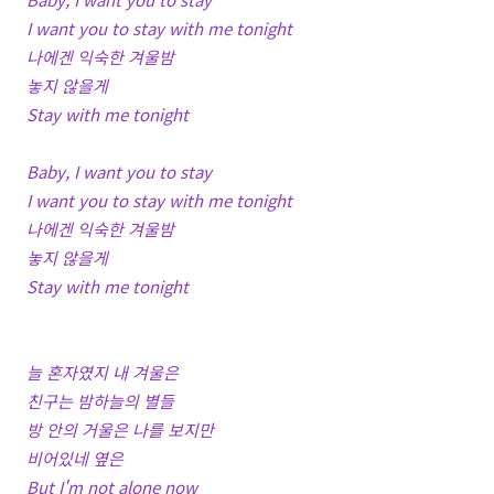
I want you to stay with me tonight
나에겐 익숙한 겨울밤
놓지 않을게
Stay with me tonight
Baby, I want you to stay
I want you to stay with me tonight
나에겐 익숙한 겨울밤
놓지 않을게
Stay with me tonight
늘 혼자였지 내 겨울은
친구는 밤하늘의 별들
방 안의 거울은 나를 보지만
비어있네 옆은
But I'm not alone now