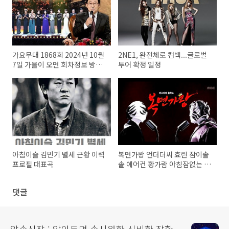
가요무대 1868회 2024년 10월
2NE1, 완전체로 컴백...글로벌
7일 가을이 오면 회차정보 방송
투어 확정 일정
시간 오늘 출연진 원곡 미리보기
미리듣기 MC 사회자 김동건 방
청신청 방법 주차 녹화시간
아침이슬 김민기 별세 근황 이력
복면가왕 언더더씨 효린 잠이솔
프로필 대표곡
솔 에어컨 황가람 아침잠없는 드
라큘라 샤오쥔 코코넛주스 키오
프 하늘 망고주스 잠못드는 열대
댓글
야 사랑에빠진 좀비 오버더레인
보우 정체 228대가왕 460회 복
면가왕 헤라클레스 민우혁