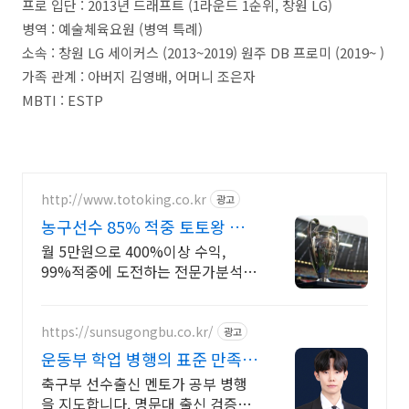
프로 입단 : 2013년 드래프트 (1라운드 1순위, 창원 LG)
병역 : 예술체육요원 (병역 특례)
소속 : 창원 LG 세이커스 (2013~2019) 원주 DB 프로미 (2019~ )
가족 관계 : 아버지 김영배, 어머니 조은자
MBTI : ESTP
http://www.totoking.co.kr
광고
농구선수 85% 적중 토토왕 가
격파괴 월 50,000원
월 5만원으로 400%이상 수익,
99%적중에 도전하는 전문가분석
농구선수
https://sunsugongbu.co.kr/
광고
운동부 학업 병행의 표준 만족도
98%
축구부 선수출신 멘토가 공부 병행
을 지도합니다. 명문대 출신 검증된