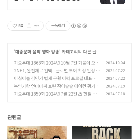
선생님
50
구독하기
'
대중문화 음악 영화 방송
' 카테고리의 다른 글
가요무대 1868회 2024년 10월 7일 가을이 오면
2024.10.04
회차정보 방송시간 오늘 출연진 원곡 미리보기 미
2NE1, 완전체로 컴백...글로벌 투어 확정 일정
2024.07.22
(2
리듣기 MC 사회자 김동건 방청신청 방법 주차 녹
아침이슬 김민기 별세 근황 이력 프로필 대표곡
2024.07.22
7)
화시간
(11)
복면가왕 언더더씨 효린 잠이솔솔 에어컨 황가람
2024.07.19
(27)
아침잠없는 드라큘라 샤오쥔 코코넛주스 키오프
가요무대 1859회 2024년 7월 22일 故 현철 추
2024.07.18
하늘 망고주스 잠못드는 열대야 사랑에빠진 좀비
모 방송 & 7월 신청곡 회차정보 방송시간 오늘 출
오버더레인보우 정체 228대가왕 460회 복면가
연진 원곡 미리보기 미리듣기 MC 사회자 김동건
왕 헤라클레스 민우혁
방청신청 방법 주차 녹화시간
(26)
(25)
관련글