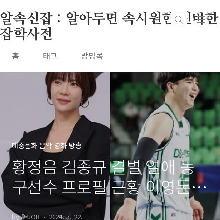
본문 바로가기
알속신잡 : 알아두면 속시원한 신비한
잡학사전
홈
태그
방명록
대중문화 음악 영화 방송
황정음 김종규 결별 열애 농
구선수 프로필 근황 이영돈
이혼
by 神JOB
2024. 7. 22.