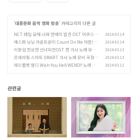
'
대중문화 음악 영화 방송
' 카테고리의 다른 글
NCT 태일 묘해 너와 연애의 발견 OST 어쿠스틱
2024.03.14
콜라보 가사 노래 뮤비 곡정보
에스파 닝닝 카운트온미 Count On Me 야한(夜
2024.03.14
(26)
限) 사진관 OST Part 1 가사 노래 뮤비 곡정보
이창섭 천상연 선녀외전OST 캔 가사 노래 뮤비
2024.03.13
(2
곡정보
6)
르세라핌 스마트 SMART 가사 노래 뮤비 곡정보
2024.03.13
(23)
레드벨벳 웬디 Wish You Hell WENDY 노래 가
2024.03.12
(24)
사 뮤비 곡정보
(25)
관련글