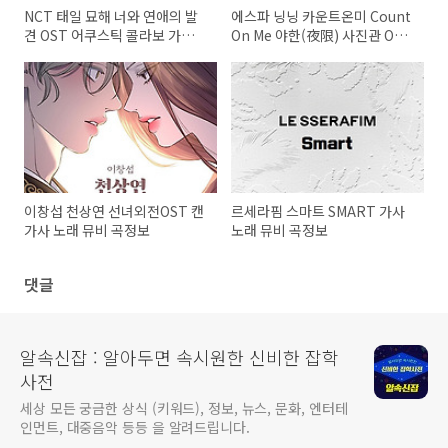
NCT 태일 묘해 너와 연애의 발
에스파 닝닝 카운트온미 Count
견 OST 어쿠스틱 콜라보 가사
On Me 야한(夜限) 사진관 OST
노래 뮤비 곡정보
Part 1 가사 노래 뮤비 곡정보
이창섭 천상연 선녀외전OST 캔
르세라핌 스마트 SMART 가사
가사 노래 뮤비 곡정보
노래 뮤비 곡정보
댓글
알속신잡 : 알아두면 속시원한 신비한 잡학
사전
세상 모든 궁금한 상식 (키워드), 정보, 뉴스, 문화, 엔터테
인먼트, 대중음악 등등 을 알려드립니다.