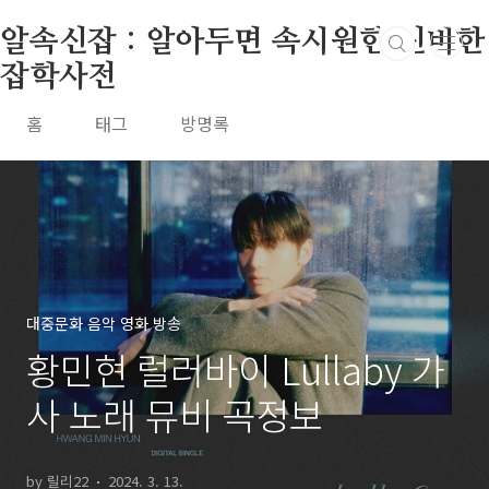
본문 바로가기
알속신잡 : 알아두면 속시원한 신비한
잡학사전
홈
태그
방명록
대중문화 음악 영화 방송
황민현 럴러바이 Lullaby 가
사 노래 뮤비 곡정보
by 릴리22
2024. 3. 13.