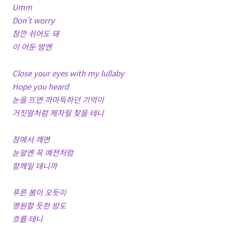
Umm
Don’t worry
잠깐 쉬어도 돼
이 어둔 밤엔
Close your eyes with my lullaby
Hope you heard
눈을 뜨면 까마득하던 기억이
거짓말처럼 제자릴 찾을 테니
잠에서 깨면
눈앞엔 꼭 예전처럼
함께일 테니까
푸른 봄이 오듯이
영원할 듯한 밤도
흐를 테니