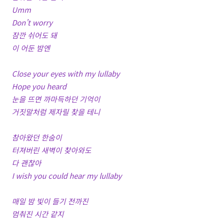
Umm
Don’t worry
잠깐 쉬어도 돼
이 어둔 밤엔
Close your eyes with my lullaby
Hope you heard
눈을 뜨면 까마득하던 기억이
거짓말처럼 제자릴 찾을 테니
참아왔던 한숨이
터져버린 새벽이 찾아와도
다 괜찮아
I wish you could hear my lullaby
매일 밤 빛이 들기 전까진
멈춰진 시간 같지