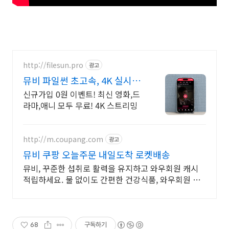
http://filesun.pro
광고
뮤비 파일썬 초고속, 4K 실시간
보기!
신규가입 0원 이벤트! 최신 영화,드
라마,애니 모두 무료! 4K 스트리밍
http://m.coupang.com
광고
뮤비 쿠팡 오늘주문 내일도착 로켓배송
뮤비, 꾸준한 섭취로 활력을 유지하고 와우회원 캐시
적립하세요. 물 없이도 간편한 건강식품, 와우회원 무
제한 무료배송으로 만나보세요.
68
구독하기