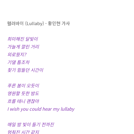
럴러바이 (Lullaby) - 황민현 가사
희미해진 달빛이
가늘게 깔린 거리
외로웠지?
기댈 틈조차
찾기 힘들던 시간이
푸른 봄이 오듯이
영원할 듯한 밤도
흐를 테니 괜찮아
I wish you could hear my lullaby
매일 밤 빛이 들기 전까진
멈춰진 시간 같지