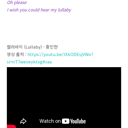
Oh please
I wish you could hear my lullaby
럴러바이 (Lullaby) - 황민현
영상 출처 :
https://youtu.be/IXkODEsjVWo?
si=nT7weveyktvgKraa