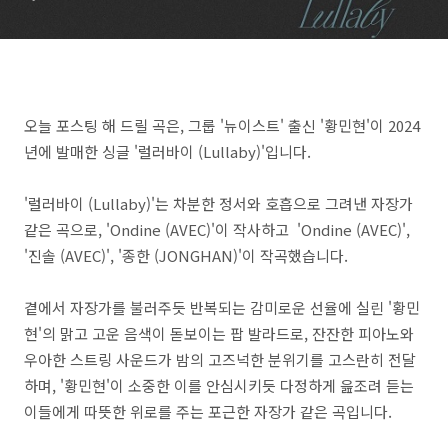
오늘 포스팅 해 드릴 곡은, 그룹 '뉴이스트' 출신 '황민현'이 2024
년에 발매한 싱글 '럴러바이 (Lullaby)'입니다.
'럴러바이 (Lullaby)'는 차분한 정서와 호흡으로 그려낸 자장가
같은 곡으로, 'Ondine (AVEC)'이 작사하고 'Ondine (AVEC)',
'진솔 (AVEC)', '종한 (JONGHAN)'이 작곡했습니다.
곁에서 자장가를 불러주듯 반복되는 감미로운 선율에 실린 '황민
현'의 맑고 고운 음색이 돋보이는 팝 발라드로, 잔잔한 피아노와
우아한 스트링 사운드가 밤의 고즈넉한 분위기를 고스란히 전달
하며, '황민현'이 소중한 이를 안심시키듯 다정하게 읊조려 듣는
이들에게 따뜻한 위로를 주는 포근한 자장가 같은 곡입니다.