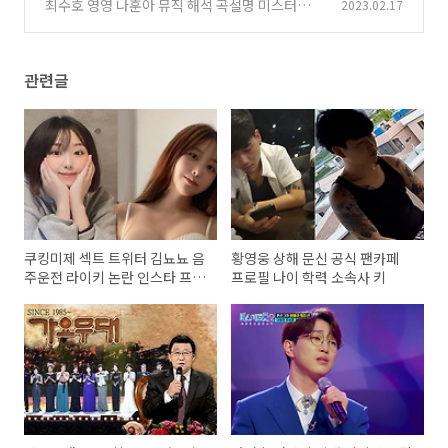
스터트롯2
최수호 영영 나훈아 뮤직 해석 곡설명 미스터트롯
2023.02.17
(1)
2
(1)
관련글
쿠킹미제 섹트 트위터 김뇨뇨 음
황영웅 상해 문신 공식 팬카페
주운전 라이키 논란 인스타 프로
프로필 나이 학력 소속사 키
필