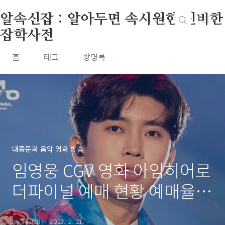
본문 바로가기
알속신잡 : 알아두면 속시원한 신비한
잡학사전
홈
태그
방명록
대중문화 음악 영화 방송
임영웅 CGV 영화 아임히어로
더파이널 예매 현황 예매율 1
위 영화 내용 상영일자
by 神JOB
2023. 2. 21.