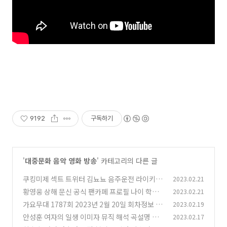
9192
구독하기
'
대중문화 음악 영화 방송
' 카테고리의 다른 글
쿠킹미제 섹트 트위터 김뇨뇨 음주운전 라이키 논
2023.02.21
란 인스타 프로필
황영웅 상해 문신 공식 팬카페 프로필 나이 학력
2023.02.21
(1)
소속사 키
가요무대 1787회 2023년 2월 20일 회차정보 방
2023.02.19
(1)
송시간 오늘 출연진
안성훈 여자의 일생 이미자 뮤직 해석 곡설명 미
2023.02.17
(1)