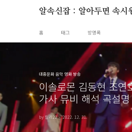
본문 바로가기
알속신잡 : 알아두면 속시
홈
태그
방명록
대중문화 음악 영화 방송
이솔로몬 김동현 조연호 
가사 뮤비 해석 곡설명
by 릴리22
2022. 12. 31.