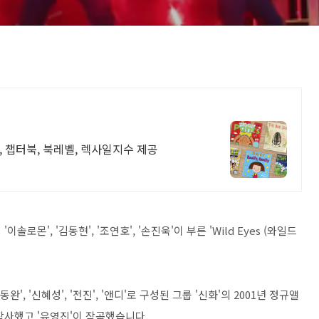
 챕터북, 북레벨, 렉사일지수 제공
솔로몬', '김동현', '조연호', '손진욱'이 부른 'Wild Eyes (와일드
'김동완', '신혜성', '전진', '앤디'로 구성된 그룹 '신화'의 2001년 정규앨
k'이 작사했고 '유영진'이 작곡했습니다.