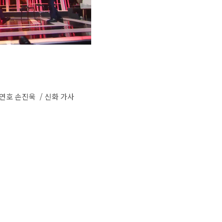
 조연호 손진욱 / 신화 가사