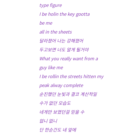
type figure
I be holin the key gootta
be me
all in the sheets
달라졌어 나는 강해졌어
두고보면 너도 알게 될거야
What you really want from a
guy like me
I be rollin the streets hitten my
peak alway complete
순진했던 눈빛과 결코 계산적일
수가 없던 모습도
네게만 보였던걸 믿을 수
없니 없니
단 한순간도 네 앞에