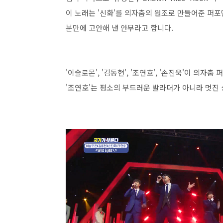
이 노래는 '신화'를 의자춤의 원조로 만들어준 퍼포먼
분만에 고안해 낸 안무라고 합니다.
'이솔로몬', '김동현', '조연호', '손진욱'이 의자
'조연호'는 평소의 부드러운 발라더가 아니라 멋진