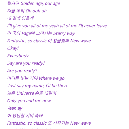
펼쳐진 Golden age, our age
지금 우리 Oh ooh uh
네 곁에 있을게
I'll give you all of me yeah all of me I’ll never leave
긴 꿈의 Page에 그려지는 Starry way
Fantastic, so classic 이 황금빛의 New wave
Okay!
Everybody
Say are you ready?
Are you ready?
어디든 빛날 거야 Where we go
Just say my name, I’ll be there
넓은 Universe 손을 내밀어
Only you and me now
Yeah ay
이 영원할 기억 속에
Fantastic, so classic 또 시작되는 New wave