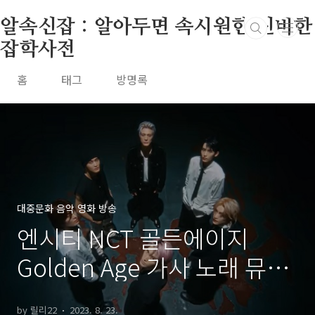
본문 바로가기
알속신잡 : 알아두면 속시원한 신비한
잡학사전
홈
태그
방명록
대중문화 음악 영화 방송
엔시티 NCT 골든에이지
Golden Age 가사 노래 뮤비
곡정보
by 릴리22
2023. 8. 23.