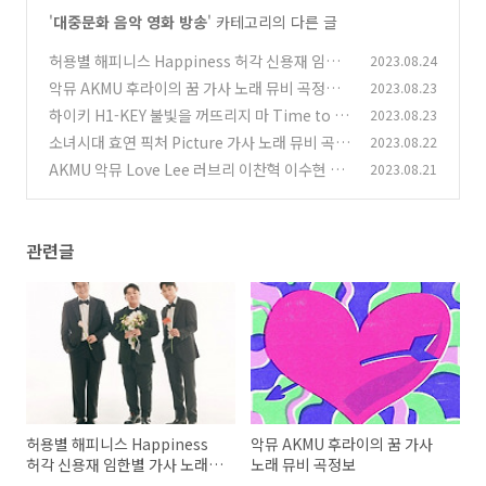
'
대중문화 음악 영화 방송
' 카테고리의 다른 글
허용별 해피니스 Happiness 허각 신용재 임한
2023.08.24
별 가사 노래 뮤비 곡정보
악뮤 AKMU 후라이의 꿈 가사 노래 뮤비 곡정보
2023.08.23
(0)
하이키 H1-KEY 불빛을 꺼뜨리지 마 Time to S
2023.08.23
(0)
hine 가사 노래 뮤비 곡정보
소녀시대 효연 픽처 Picture 가사 노래 뮤비 곡정
2023.08.22
(0)
보
AKMU 악뮤 Love Lee 러브리 이찬혁 이수현 가
2023.08.21
(0)
사 노래 뮤비 곡정보
(1)
관련글
허용별 해피니스 Happiness
악뮤 AKMU 후라이의 꿈 가사
허각 신용재 임한별 가사 노래
노래 뮤비 곡정보
뮤비 곡정보