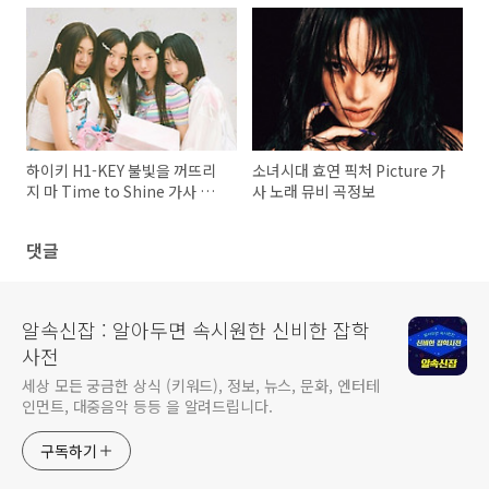
하이키 H1-KEY 불빛을 꺼뜨리
소녀시대 효연 픽처 Picture 가
지 마 Time to Shine 가사 노
사 노래 뮤비 곡정보
래 뮤비 곡정보
댓글
알속신잡 : 알아두면 속시원한 신비한 잡학
사전
세상 모든 궁금한 상식 (키워드), 정보, 뉴스, 문화, 엔터테
인먼트, 대중음악 등등 을 알려드립니다.
구독하기