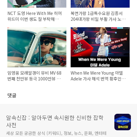
NCT 도영 Here With Me 히어
복면가왕 1급특수요원 김종서
위드미 이번 생도 잘 부탁해
204대가왕 비밀 부활 가사 노래
OST Part.6 가사 노래 뮤비 곡
뮤비 곡정보
정보
임영웅 모래알갱이 뮤비 MV 68
When We Were Young 아델
번째 천만뷰 등극 1000만뷰 영
Adele 가사 해석 번역 황후인
상 68개 돌파기록 리스트업
ហ៊ូអ៊ីន ហ្វាង The Voice
Cambodia Season3
댓글
알속신잡 : 알아두면 속시원한 신비한 잡학
사전
세상 모든 궁금한 상식 (키워드), 정보, 뉴스, 문화, 엔터테