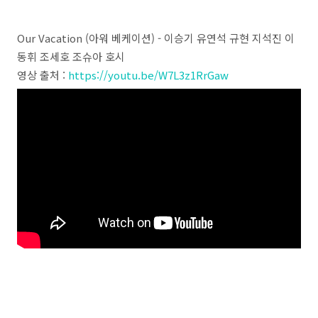
Our Vacation (아워 베케이션) - 이승기 유연석 규현 지석진 이
동휘 조세호 조슈아 호시
영상 출처 :
https://youtu.be/W7L3z1RrGaw