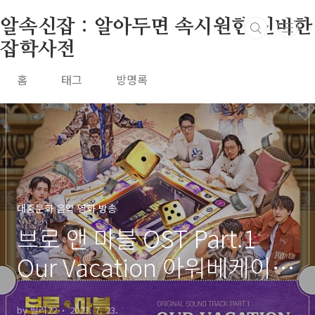
본문 바로가기
알속신잡 : 알아두면 속시원한 신비한
잡학사전
홈
태그
방명록
대중문화 음악 영화 방송
브로 앤 마블 OST Part.1
Our Vacation 아워베케이션
이승기 유연석 규현 지석진
by 릴리22
2023. 7. 23.