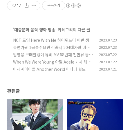
17
구독하기
'
대중문화 음악 영화 방송
' 카테고리의 다른 글
NCT 도영 Here With Me 히어위드미 이번 생도
2023.07.23
잘 부탁해 OST Part.6 가사 노래 뮤비 곡정보
복면가왕 1급특수요원 김종서 204대가왕 비밀
2023.07.23
(1)
부활 가사 노래 뮤비 곡정보
임영웅 모래알갱이 뮤비 MV 68번째 천만뷰 등극
2023.07.22
(1)
1000만뷰 영상 68개 돌파기록 리스트업
When We Were Young 아델 Adele 가사 해석
2023.07.22
(0)
번역 황후인 ហ៊ូអ៊ីន ហ្វាង The Voice Cambodia
이세계아이돌 Another World 어나더 월드 노
2023.07.21
Season3
래 가사 뮤비 곡설명 이세돌 웹툰 차원을 넘어 이
(2)
세계아이돌 삽입곡
(0)
관련글