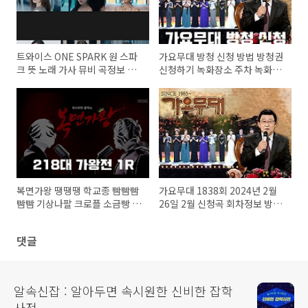
트와이스 ONE SPARK 원 스파
가요무대 방청 신청 방법 방청권
크 뜻 노래 가사 뮤비 곡정보 위
신청하기 녹화장소 주차 녹화시
드 유-스 With YOU-th
간 총정리
복면가왕 땡땡땡 학교종 빰빰빰
가요무대 1838회 2024년 2월
빰빰 기상나팔 크로플 소금빵 정
26일 2월 신청곡 회차정보 방송
체 218대가왕 440회 1R 복면가
시간 오늘 출연진 원곡 미리듣기
왕 희로애락도 락이다 터치드 윤
MC 사회자 김동건 방청신청 방
댓글
민 조윤민
법 주차 녹화시간
알속신잡 : 알아두면 속시원한 신비한 잡학
사전