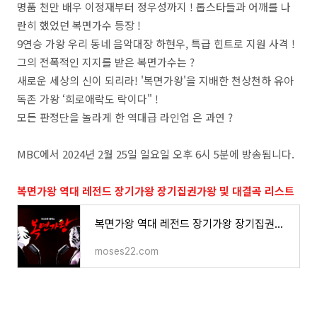
명품 천만 배우 이정재부터 정우성까지 ! 톱스타들과 어깨를 나
란히 했었던 복면가수 등장 !
9연승 가왕 우리 동네 음악대장 하현우, 특급 힌트로 지원 사격 !
그의 전폭적인 지지를 받은 복면가수는 ?
새로운 세상의 신이 되리라! '복면가왕'을 지배한 천상천하 유아
독존 가왕 ‘희로애락도 락이다" !
모든 판정단을 놀라게 한 역대급 라인업 은 과연 ?
MBC에서 2024년 2월 25일 일요일 오후 6시 5분에 방송됩니다.
복면가왕 역대 레전드 장기가왕 장기집권가왕 및 대결곡 리스트
복면가왕 역대 레전드 장기가왕 장기집권가왕 및 대결곡 리스트
moses22.com