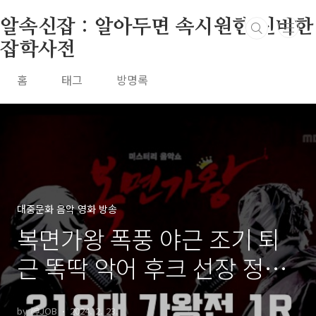
본문 바로가기
알속신잡 : 알아두면 속시원한 신비한
잡학사전
홈
태그
방명록
대중문화 음악 영화 방송
복면가왕 폭풍 야근 조기 퇴
근 똑딱 악어 후크 선장 정체
218대가왕 440회 1R 복면가
by 神JOB
2024. 2. 23.