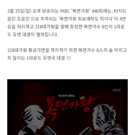
2월 25일(일) 오후 방송되는 MBC '복면가왕' 440회에는, 터치드
윤민 조윤민 으로 추측되는 '복면가왕 희로애락도 락이다'의 4연
승을 저지하고 218대가왕을 향해 등장한 복면가수 8인의 1라운
드 듀엣 대결이 펼쳐집니다.
218대가왕 황금가면을 차지하기 위한 복면가수 8人의 숨 막히고
피 말리는 1라운드 듀엣곡 대결 !!!