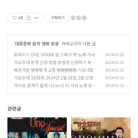
68
구독하기
'
대중문화 음악 영화 방송
' 카테고리의 다른 글
트와이스 ONE SPARK 원 스파크 뜻 노래 가사
2024.02.23
뮤비 곡정보 위드 유-스 With YOU-th
가요무대 방청 신청 방법 방청권 신청하기 녹화장
2024.02.23
(20)
소 주차 녹화시간 총정리
복면가왕 땡땡땡 학교종 빰빰빰빰빰 기상나팔 크
2024.02.23
(22)
로플 소금빵 정체 218대가왕 440회 1R 복면가
가요무대 1838회 2024년 2월 26일 2월 신청곡
2024.02.23
왕 희로애락도 락이다 터치드 윤민 조윤민
회차정보 방송시간 오늘 출연진 원곡 미리듣기 M
(19)
아이유 관객이 될게 I stan U IU 가사 노래 뮤비
2024.02.21
C 사회자 김동건 방청신청 방법 주차 녹화시간
곡정보 The Winning 더 위닝
(2
(24)
2)
관련글