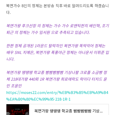
복면가수 8인의 정체는 본방송 직후 바로 알려드리도록 하겠습니
다.
복면가왕 후크선장 의 정체는 가수 가수 로맨틱펀치 배인혁, 조기
퇴근 의 정체는 가수 임서원 으로 추측되고 있습니다.
한편 정체 공개된 1라운드 탈락자인 복면가왕 똑딱악어 정체는
배우 SNL 지예은, 복면가왕 폭풍야근 정체는 아나운서 이휘준 입
니다.
복면가왕 땡땡땡 학교종 빰빰빰빰빰 기상나팔 크로플 소금빵 정
체 218대가왕 440회 1R 복면가왕 희로애락도 락이다 터치드 윤
민 조윤민
https://moses22.com/entry/%EB%B3%B5%EB%A9%B4
%EA%B0%80%EC%99%95-218-1R-1
복면가왕 땡땡땡 학교종 빰빰빰빰빰 기상나팔 크로플 소금빵 정체 218대가왕 440회 1R 복면가왕 희