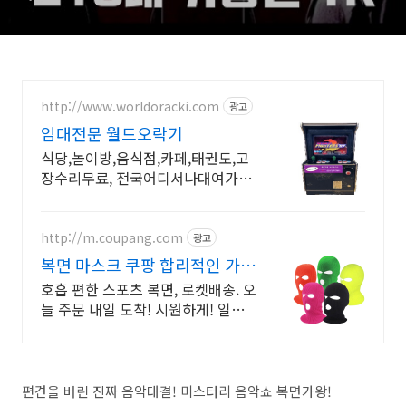
왕 희로애락도 락이다 터치드
윤민 조윤민
http://www.worldoracki.com
광고
임대전문 월드오락기
식당,놀이방,음식점,카페,태권도,고
장수리무료, 전국어디서나대여가능,
운송비설치비무료
http://m.coupang.com
광고
복면 마스크 쿠팡 합리적인 가격
에
호흡 편한 스포츠 복면, 로켓배송. 오
늘 주문 내일 도착! 시원하게! 일상
에 웃음, 야외에 쾌적함! 다양한 복
면 마스크를 쿠팡에서 만나세요.
편견을 버린 진짜 음악대결! 미스터리 음악쇼 복면가왕!