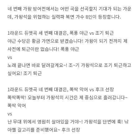
네 번째 가왕 방어전에서는 어떤 곡을 선곡할지 기대가 되는 가운
데, 가왕석을 위협하는 실력파 복면 가수 8인이 등장합니다.
1라운드 듀엣곡 세 번째 대결은, 폭풍 야근 vs 조기 퇴근
야근 수당은 황금 가면으로 받겠습니다! 가왕이 되기 전까지 제
사전에 퇴근이란 없습니다! 폭풍 야근
vs
노래 끝나면 바로 달려갈게요~! 조~기 가왕석으로 조기 퇴근하고
싶어요! 조기 퇴근
1라운드 듀엣곡 네 번째 대결은, 똑딱 악어 vs 후크 선장
똑딱똑딱! 오늘부터 가왕석의 시간은 제 중심으로 흘러갑니다~
똑딱 악어
vs
난 무대 위에서 영원히 살아있을 거야~! 가왕석을 단번에 훅! 낚
아챌 갈고리를 준비했어요~ 후크 선장