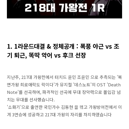
1. 1라운드대결 & 정체공개 : 폭풍 야근 vs 조
기 퇴근, 똑딱 악어 vs 후크 선장
지난주, 217대 가왕전에서 터치드 윤민 조윤민 으로 추측되는 '복
면가왕 희로애락도 락이다'가 뮤지컬 '데스노트'의 OST 'Death
Note'를 선곡하여, 파격적인 선곡에 무대 장악력으로 몰입감 넘
치는 무대를 선사했습니다.
'소화기'으로 출연한 국민가수 김동현 을 꺾고 가왕방어전에서 이
겨 3연승에 성공하고 217대 가왕의 자리를 차지하였습니다