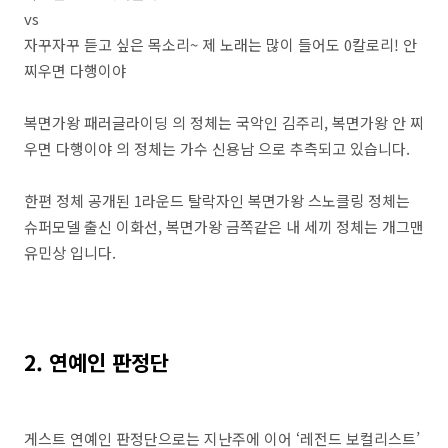
vs
자꾸자꾸 듣고 싶은 목소리~ 제 노래는 많이 들어도 0칼로리! 안
찌우면 다행이야
복면가왕 패러글라이딩 의 정체는 국악인 김주리, 복면가왕 안 찌
우면 다행이야 의 정체는 가수 신용남 으로 추측되고 있습니다.
한편 정체 공개된 1라운드 탈락자인 복면가왕 스노클링 정체는
슈퍼모델 출신 이화선, 복면가왕 금쪽같은 내 세끼 정체는 개그맨
유민상 입니다.
2. 연예인 판정단
게스트 연예인 판정단으로는 지난주에 이어 ‘레전드 보컬리스트’