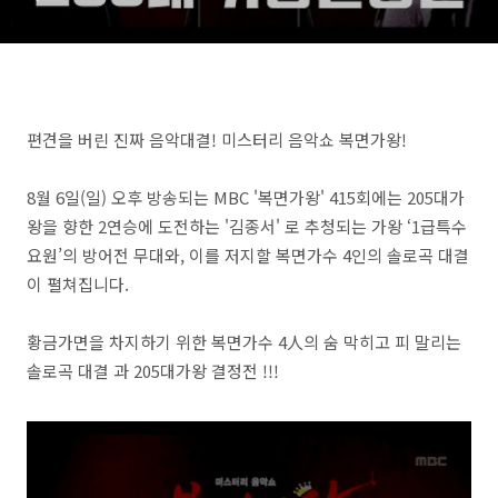
김종서 205대가왕 결정전
415회
편견을 버린 진짜 음악대결! 미스터리 음악쇼 복면가왕!
8월 6일(일) 오후 방송되는 MBC '복면가왕' 415회에는 205대가
왕을 향한 2연승에 도전하는 '김종서' 로 추청되는 가왕 ‘1급특수
요원’의 방어전 무대와, 이를 저지할 복면가수 4인의 솔로곡 대결
이 펼쳐집니다.
황금가면을 차지하기 위한 복면가수 4人의 숨 막히고 피 말리는
솔로곡 대결 과 205대가왕 결정전 !!!