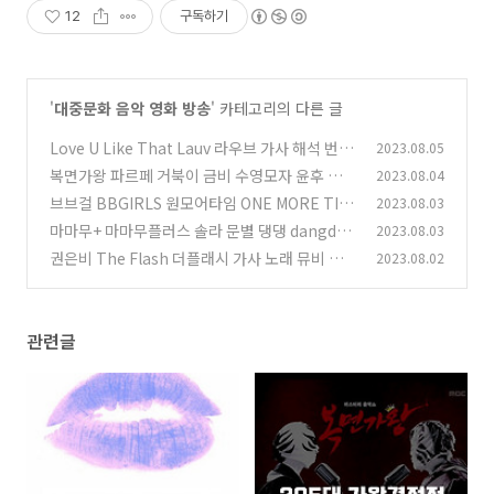
12
구독하기
'
대중문화 음악 영화 방송
' 카테고리의 다른 글
Love U Like That Lauv 라우브 가사 해석 번역
2023.08.05
뮤비 곡정보
복면가왕 파르페 거북이 금비 수영모자 윤후 정체
2023.08.04
(0)
복면가왕 1급특수요원 김종서 205대가왕 결정전
브브걸 BBGIRLS 원모어타임 ONE MORE TIM
2023.08.03
415회
E 가사 노래 뮤비 곡정보
(0)
마마무+ 마마무플러스 솔라 문별 댕댕 dangdan
2023.08.03
(0)
g 가사 노래 뮤비 곡정보
권은비 The Flash 더플래시 가사 노래 뮤비 곡
2023.08.02
(0)
정보
(1)
관련글