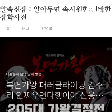
본문 바로가기
알속신잡 : 알아두면 속시원한 신비한
잡학사전
홈
태그
방명록
대중문화 음악 영화 방송
복면가왕 패러글라이딩 김주
리 안찌우면다행이야 신용남
정체 복면가왕 1급특수요원
by 神JOB
2023. 8. 4.