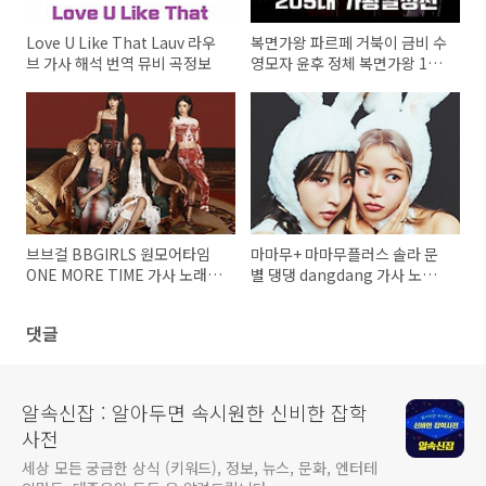
Love U Like That Lauv 라우
복면가왕 파르페 거북이 금비 수
브 가사 해석 번역 뮤비 곡정보
영모자 윤후 정체 복면가왕 1급
특수요원 김종서 205대가왕 결
정전 415회
브브걸 BBGIRLS 원모어타임
마마무+ 마마무플러스 솔라 문
ONE MORE TIME 가사 노래 뮤
별 댕댕 dangdang 가사 노래
비 곡정보
뮤비 곡정보
댓글
알속신잡 : 알아두면 속시원한 신비한 잡학
사전
세상 모든 궁금한 상식 (키워드), 정보, 뉴스, 문화, 엔터테