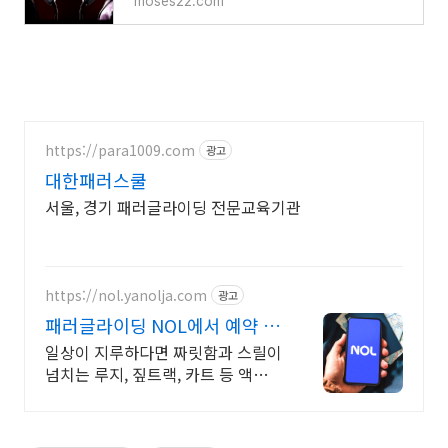
moses22.com
https://para1009.com
광고
대한패러스쿨
서울, 경기 패러글라이딩 전문교육기관
https://nol.yanolja.com
광고
패러글라이딩 NOL에서 예약 인
기 레저 매일 상시 할인
일상이 지루하다면 짜릿함과 스릴이
넘치는 루지, 짚트랙, 카트 등 액티비
티 추천!