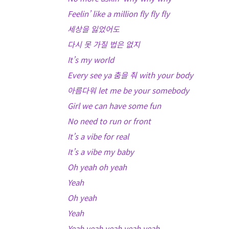
Feelin’ like a million fly fly fly
세상을 잃었어도
다시 못 가질 법은 없지
It’s my world
Every see ya 춤을 춰 with your body
아름다워 let me be your somebody
Girl we can have some fun
No need to run or front
It’s a vibe for real
It’s a vibe my baby
Oh yeah oh yeah
Yeah
Oh yeah
Yeah
Yeah yeah yeah yeah yeah