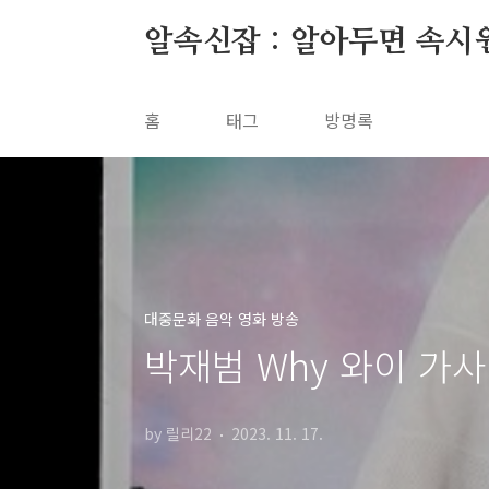
본문 바로가기
알속신잡 : 알아두면 속시
홈
태그
방명록
대중문화 음악 영화 방송
박재범 Why 와이 가
by 릴리22
2023. 11. 17.