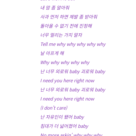
내 맘 좀 알아줘
사과 먼저 하면 제발 좀 받아줘
돌아올 수 없기 전에 진정해
너무 멀리는 가지 말자
Tell me why why why why why
날 아프게 해
Why why why why why
난 너무 외로워 baby 괴로워 baby
I need you here right now
난 너무 외로워 baby 괴로워 baby
I need you here right now
(I don’t care)
난 자유인이 됐어 baby
침대가 더 넓어졌어 baby
No more askin’ why why why