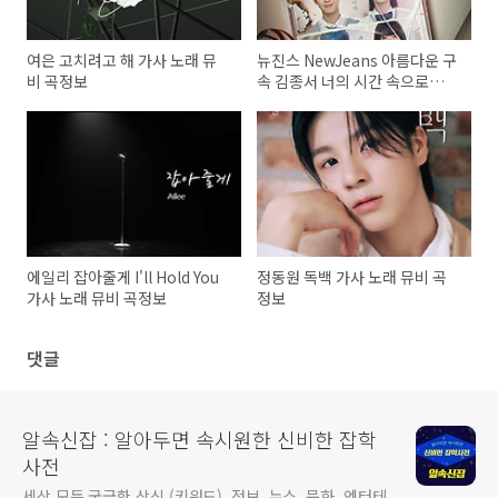
여은 고치려고 해 가사 노래 뮤
뉴진스 NewJeans 아름다운 구
비 곡정보
속 김종서 너의 시간 속으로
OST 가사 노래 뮤비 곡정보
에일리 잡아줄게 I'll Hold You
정동원 독백 가사 노래 뮤비 곡
가사 노래 뮤비 곡정보
정보
댓글
알속신잡 : 알아두면 속시원한 신비한 잡학
사전
세상 모든 궁금한 상식 (키워드), 정보, 뉴스, 문화, 엔터테