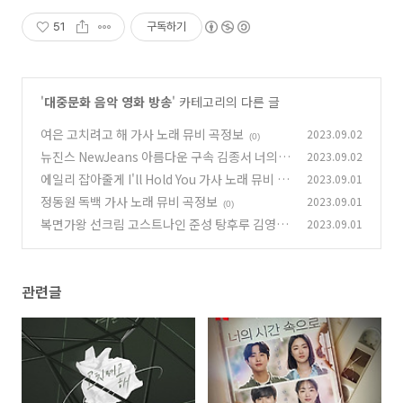
51
구독하기
'
대중문화 음악 영화 방송
' 카테고리의 다른 글
여은 고치려고 해 가사 노래 뮤비 곡정보
2023.09.02
(0)
뉴진스 NewJeans 아름다운 구속 김종서 너의
2023.09.02
시간 속으로 OST 가사 노래 뮤비 곡정보
에일리 잡아줄게 I'll Hold You 가사 노래 뮤비 곡
2023.09.01
(0)
정보
정동원 독백 가사 노래 뮤비 곡정보
2023.09.01
(0)
(0)
복면가왕 선크림 고스트나인 준성 탕후루 김영주
2023.09.01
정체 복면가왕 1급특수요원 김종서 207대가왕
결정전 419회
(0)
관련글