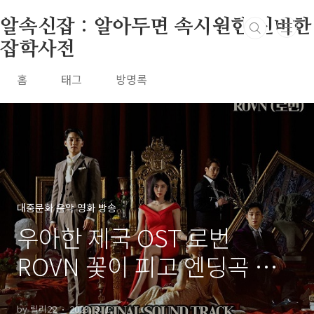
본문 바로가기
알속신잡 : 알아두면 속시원한 신비한
잡학사전
홈
태그
방명록
대중문화 음악 영화 방송
우아한 제국 OST 로번
ROVN 꽃이 피고 엔딩곡 가
사 노래 뮤비 곡정보
by 릴리22
2023. 9. 1.