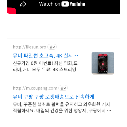
http://filesun.pro
광고
뮤비 파일썬 초고속, 4K 실시간
보기!
신규가입 0원 이벤트! 최신 영화,드
라마,애니 모두 무료! 4K 스트리밍
http://m.coupang.com
광고
뮤비 쿠팡 쿠팡 로켓배송으로 신속하게
뮤비, 꾸준한 섭취로 활력을 유지하고 와우회원 캐시
적립하세요. 매일의 건강을 위한 영양제, 쿠팡에서 합
리적으로 관리하세요.