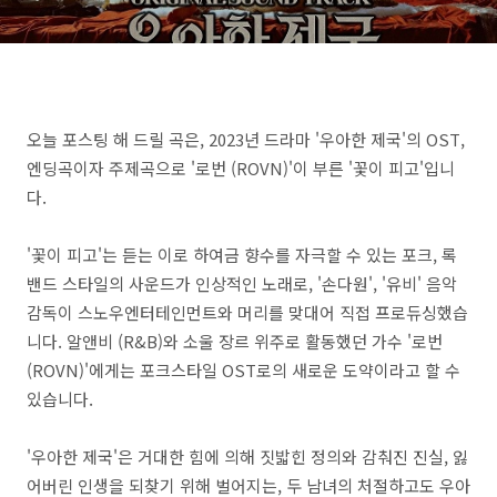
오늘 포스팅 해 드릴 곡은, 2023년 드라마 '우아한 제국'의 OST,
엔딩곡이자 주제곡으로 '로번 (ROVN)'이 부른 '꽃이 피고'입니
다.
'꽃이 피고'는 듣는 이로 하여금 향수를 자극할 수 있는 포크, 록
밴드 스타일의 사운드가 인상적인 노래로, '손다원', '유비' 음악
감독이 스노우엔터테인먼트와 머리를 맞대어 직접 프로듀싱했습
니다. 알앤비 (R&B)와 소울 장르 위주로 활동했던 가수 '로번
(ROVN)'에게는 포크스타일 OST로의 새로운 도약이라고 할 수
있습니다.
'우아한 제국'은 거대한 힘에 의해 짓밟힌 정의와 감춰진 진실, 잃
어버린 인생을 되찾기 위해 벌어지는, 두 남녀의 처절하고도 우아