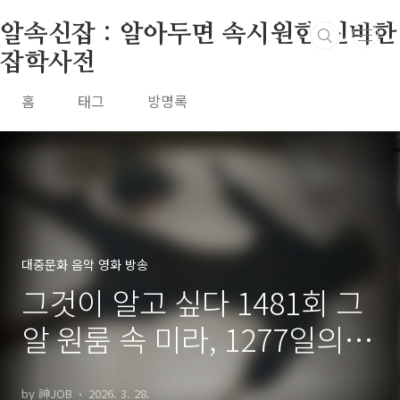
본문 바로가기
알속신잡 : 알아두면 속시원한 신비한
잡학사전
홈
태그
방명록
대중문화 음악 영화 방송
그것이 알고 싶다 1481회 그
알 원룸 속 미라, 1277일의 미
스터리 - 인천 3년 6개월 시신
by 神JOB
2026. 3. 28.