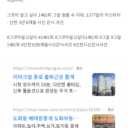
그것이 알고 싶다 1481회 그알 원룸 속 미라, 1277일의 미스터리
- 인천 3년 6개월 시신 은닉 사건
#그것이알고싶다 #1481회 #그것이알고싶다1481회 #그알 #그알
1481회 #인천3년6개월시신은닉사건 #인천시신은닉사건
https://remarkvilljongno.com/
광고
리마크빌 종로 출퇴근은 짧게
시청 성수까지 10분, 다양한 룸타입,
신축 풀옵션으로 완성된 주거 프리
미엄
https://map.naver.com/p/entry/place/1610092
광고
645
도화동 베테랑중개 도화부동산
도화동 대표공인중개사
아파트,빌라,주택,상가,토지등 중개