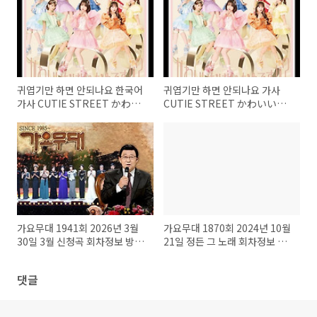
귀엽기만 하면 안되나요 한국어
귀엽기만 하면 안되나요 가사
가사 CUTIE STREET かわい
CUTIE STREET かわいいだ
いだけじゃだめですか 카와이
けじゃだめですか 카와이이다
이다케쟈 다메데스카
케쟈 다메데스카 해석 번역 노래
방 번호
가요무대 1941회 2026년 3월
가요무대 1870회 2024년 10월
30일 3월 신청곡 회차정보 방송
21일 정든 그 노래 회차정보 방
시간 오늘 출연진 원곡 미리보기
송시간 오늘 출연진 원곡 미리보
미리듣기 MC 사회자 김동건 방
기 미리듣기 MC 사회자 김동건
댓글
청신청 방법 주차 녹화시간
방청신청 방법 주차 녹화시간