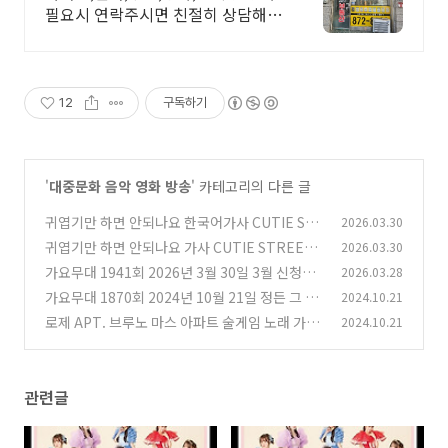
필요시 연락주시면 친절히 상담해드
리겠습니다. 아파트,빌라,오피스텔,
상가,원룸 매매.전월세
12
구독하기
'
대중문화 음악 영화 방송
' 카테고리의 다른 글
귀엽기만 하면 안되나요 한국어가사 CUTIE ST
2026.03.30
REET かわいいだけじゃだめですか 카와이이
귀엽기만 하면 안되나요 가사 CUTIE STREET
2026.03.30
다케쟈 다메데스카
かわいいだけじゃだめですか 카와이이다케쟈
(0)
가요무대 1941회 2026년 3월 30일 3월 신청곡
2026.03.28
다메데스카 해석 번역 노래방 번호
회차정보 방송시간 오늘 출연진 원곡 미리보기 미
(0)
가요무대 1870회 2024년 10월 21일 정든 그 노
2024.10.21
리듣기 MC 사회자 김동건 방청신청 방법 주차 녹
래 회차정보 방송시간 오늘 출연진 원곡 미리보기
로제 APT. 브루노 마스 아파트 술게임 노래 가사
2024.10.21
화시간
미리듣기 MC 사회자 김동건 방청신청 방법 주차
(0)
해석 번역 작곡 곡정보 수능금지곡 채영 블랙핑크
녹화시간
로즈 ROSE
(1)
(3)
관련글