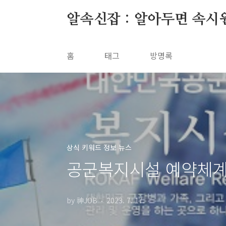
본문 바로가기
알속신잡 : 알아두면 속시
홈
태그
방명록
상식 키워드 정보 뉴스
공군복지시설 예약체계
by 神JOB
2023. 7. 17.