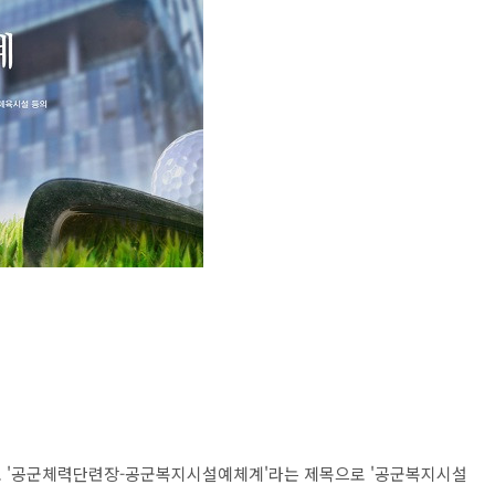
로 '공군체력단련장-공군복지시설예체계'라는 제목으로 '공군복지시설