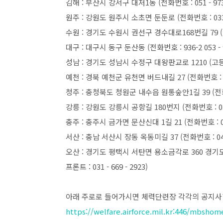
김해 : 부산시 강서구 대저1동 (전화번호 : 051 - 973 
원주 : 강원도 원주시 소초면 둔둔로 (전화번호 : 033 - 
수원 : 경기도 수원시 권선구 경수대로168번길 79 (권선동)
대구 : 대구시 동구 둔산동 (전화번호 : 936-2 053 - 98
성남 : 경기도 성남시 수정구 대왕판교로 1210 (고등동) (
예천 : 경북 예천군 유천면 버드내길 27 (전화번호 : 054 
청주 : 충청북도 청원군 내수읍 원통숲안1길 39 (전화번호 :
강릉 : 강원도 강릉시 공항길 180번지 (전화번호 : 033 -
충주 : 충주시 금가면 문산신대 1길 21 (전화번호 : 043 
서산 : 충남 서산시 장동 옥동미길 37 (전화번호 : 041 -
오산 : 경기도 평택시 서탄면 용소금각로 360 경기도 평택시
프론트 : 031 - 669 - 2923)
아래 주로로 들어가시면 체력단련장 각각의 공지사항
https://welfare.airforce.mil.kr:446/mbsho