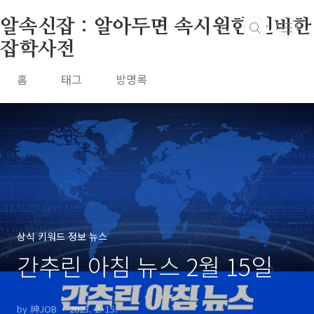
본문 바로가기
알속신잡 : 알아두면 속시원한 신비한
잡학사전
홈
태그
방명록
상식 키워드 정보 뉴스
간추린 아침 뉴스 2월 15일
by 神JOB
2023. 2. 15.