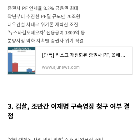
증권사 PF 연체율 8.2% 금융권 최대
작년부터 추진한 PF딜 규모만 70조원
대우건설 사태로 위기론 재확산 조짐
'뉴스타김포제오차' 신용공여 1800억 등
분양시장 악화 지속땐 증권사 위기 직결
[단독] 리스크 재점화된 증권사 PF, 올해 만기 32兆 '비상등' | 아주경제
www.ajunews.com
3. 검찰, 조만간 이재명 구속영장 청구 여부 결
정
‘위례·대장동 사업 비리 의혹’ 수사 및 업무상 배임