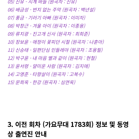
05) 신유 - 시계 바늘 (원곡자 : 신유)
06) 배금성 - 번지 없는 주막 (원곡자 : 백년설)
07) 풍금 - 기러기 아빠 (원곡자 : 이미자)
08) 박창근 - 겨울 아이 (원곡자 : 이종용)
09) 류지광 - 진고개 신사 (원곡자 : 최희준)
10) 장보윤 - 애정이 꽃피던 시절 (원곡자 : 나훈아)
11) 신승태 - 일편단심 민들레야 (원곡자 : 조용필)
12) 박구윤 - 내 마음 별과 같이 (원곡자 : 현철)
13) 윤서령 - 얄미운 사람 (원곡자 : 김지애)
14) 고영준 - 타향살이 (원곡자 : 고복수)
15) 문희옥 - 한강 (원곡자 : 심연옥)
3. 이전 회차 (가요무대 1783회) 정보 및 동영
상 출연진 안내