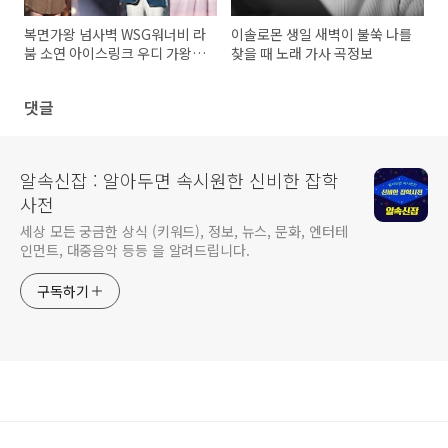
복면가왕 넘사벽 WSG워너비 라
이솔로몬 생일 새벽이 불쑥 나를
붐 소연 아이스링크 우디 가왕할
찾을 때 노래 가사 곡정보
만두 홍이삭 콧대높은아씨 문희
옥 정체 복면가왕 신이내린목소
댓글
리 서문탁 192대가왕 결정전
알속신잡 : 알아두면 속시원한 신비한 잡학
사전
세상 모든 궁금한 상식 (키워드), 정보, 뉴스, 문화, 엔터테
인먼트, 대중음악 등등 을 알려드립니다.
구독하기