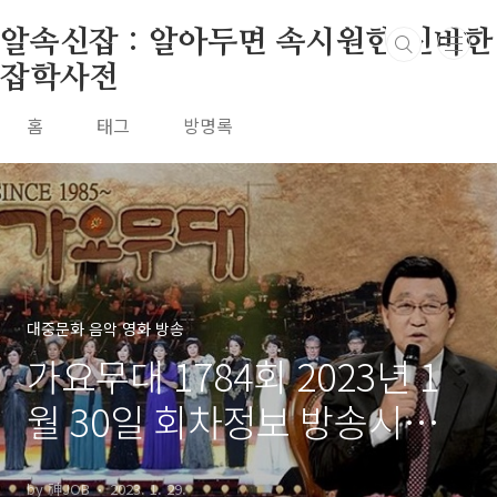
본문 바로가기
알속신잡 : 알아두면 속시원한 신비한
잡학사전
홈
태그
방명록
대중문화 음악 영화 방송
가요무대 1784회 2023년 1
월 30일 회차정보 방송시간
오늘 출연진
by 神JOB
2023. 1. 29.