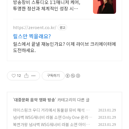
에이터, BJ 상시 모집
방송장비 스튜디오 1:1매니저 케어,
투명한 정산과 체계적인 성장 시스
템
https://zeroent.co.kr/
광고
릴스만 찍을래요?
릴스에서 끝낼 재능인가요? 이제 라이브 크리에이터에
도전하세요.
12
구독하기
'
대중문화 음악 영화 방송
' 카테고리의 다른 글
아이스링크 우디 거리에서 동물원 뮤비 해석 곡설
2023.01.29
명 복면가왕
넘사벽 WSG워너비 라붐 소연 Only One 온리원
2023.01.29
(0)
보아 뮤비 해석 곡설명 복면가왕
복면가왕 넘사벽 WSG워너비 라붐 소연 아이스
2023.01.29
(1)