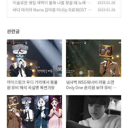
링크 우디 가왕할만두 홍이삭 콧대높은아씨 문희
이솔로몬 생일 새벽이 불쑥 나를 찾을 때 노래 가
2023.01.28
옥 정체 복면가왕 신이내린목소리 서문탁 192대
사 곡정보
바다 마리아 Maria 김아중 미녀는괴로워OST 뮤
2023.01.28
(0)
가왕 결정전
(0)
비 해석 곡설명 불후의 명곡
(0)
관련글
아이스링크 우디 거리에서 동물
넘사벽 WSG워너비 라붐 소연
원 뮤비 해석 곡설명 복면가왕
Only One 온리원 보아 뮤비 해
석 곡설명 복면가왕